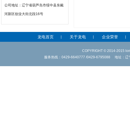
公司地址：辽宁省葫芦岛市绥中县东戴
河新区创业大街北段16号
龙电首页
关于龙电
企业荣誉
丨
丨
丨
COPYRIGHT © 2014-2015 lon
服务热线：0429-6640777 /0429-6795088
地址：辽