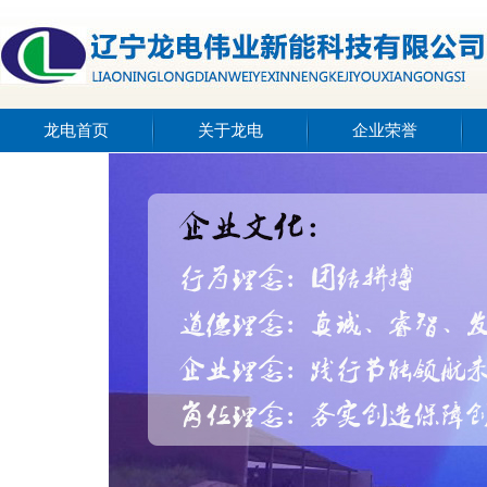
龙电首页
关于龙电
企业荣誉