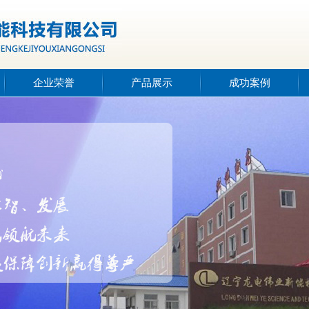
企业荣誉
产品展示
成功案例