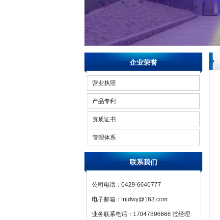
企业荣誉
营业执照
产品专利
资质证书
管理体系
联系我们
公司电话：0429-6640777
电子邮箱：lnldwy@163.com
业务联系电话：17047896666 范经理