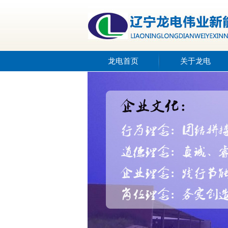
龙电首页
关于龙电