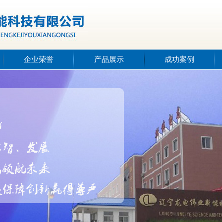
企业荣誉
产品展示
成功案例