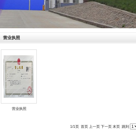
营业执照
营业执照
1/1页 首页 上一页 下一页 末页 跳到