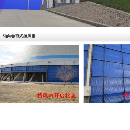
轴向卷帘式挡风帘